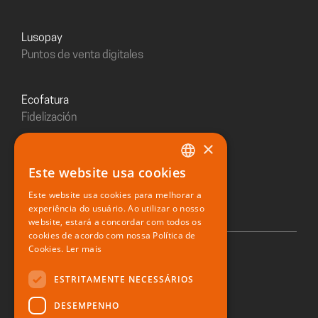
Lusopay
Puntos de venta digitales
Ecofatura
Fidelización
×
Sushiday
Este website usa cookies
PORTUGUESE
Restaurante digital
Este website usa cookies para melhorar a
ENGLISH
experiência do usuário. Ao utilizar o nosso
website, estará a concordar com todos os
SPANISH
cookies de acordo com nossa Política de
Cookies.
Ler mais
© 2026 Zone Soft
ESTRITAMENTE NECESSÁRIOS
DESEMPENHO