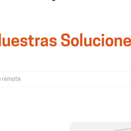
uestras Solucion
n remota