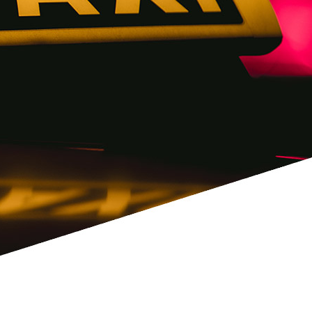
estão de Eventos
odos los destacados
Bilhética para eventos