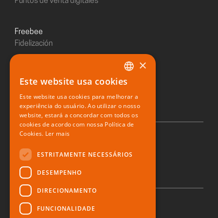
Puntos de venta digitales
freebee
Fidelización
×
Sushiday
Este website usa cookies
PORTUGUESE
Restaurante digital
Este website usa cookies para melhorar a
ENGLISH
experiência do usuário. Ao utilizar o nosso
website, estará a concordar com todos os
SPANISH
cookies de acordo com nossa Política de
Cookies.
Ler mais
© 2026 Zone Soft
ESTRITAMENTE NECESSÁRIOS
DESEMPENHO
DIRECIONAMENTO
FUNCIONALIDADE
Política de privacidad