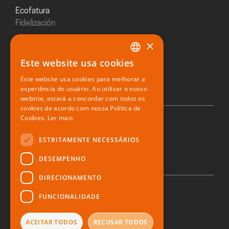
Ecofatura
Fidelización
×
Sushiday
Este website usa cookies
PORTUGUESE
Restaurante digital
Este website usa cookies para melhorar a
ENGLISH
experiência do usuário. Ao utilizar o nosso
website, estará a concordar com todos os
SPANISH
cookies de acordo com nossa Política de
Cookies.
Ler mais
© 2026 Zone Soft
ESTRITAMENTE NECESSÁRIOS
DESEMPENHO
DIRECIONAMENTO
FUNCIONALIDADE
Política de privacidad
Derecho al olvido
Queja
ACEITAR TODOS
RECUSAR TODOS
Términos y condiciones